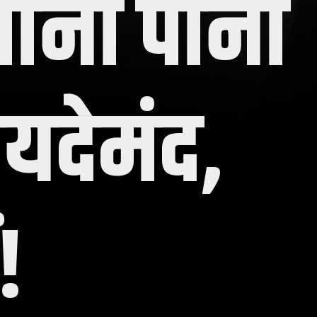
 पानी पीना
ायदेमंद,