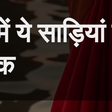
ें ये साड़िया
ुक