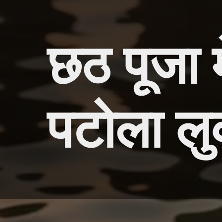
छठ पूजा म
पटोला ल