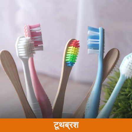
टूथब्रश