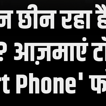
ोन छीन रहा 
?
आज़माएं टॉ
 Phone' फॉ