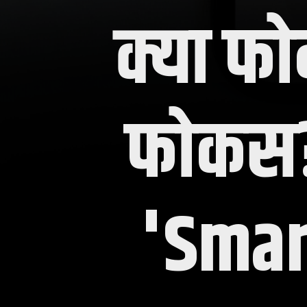
क्या फ
फोकस
'Smart