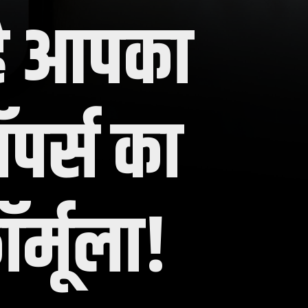
है आपका
पर्स का
र्मूला!