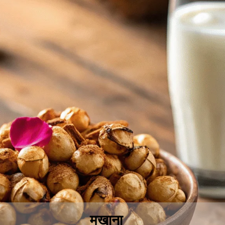
मखाना