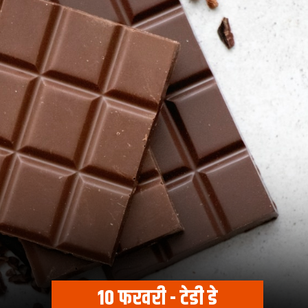
10 फरवरी - टेडी डे