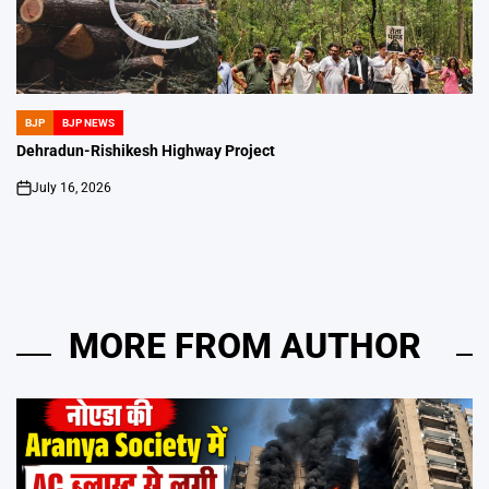
BJP
BJP NEWS
POSTED
IN
Dehradun-Rishikesh Highway Project
July 16, 2026
on
MORE FROM AUTHOR