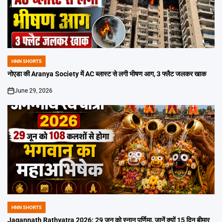
HNN SHORTS
POSTED
IN
नोएडा की Aranya Society में AC ब्लास्ट से लगी भीषण आग, 3 फ्लैट जलकर खाक
June 29, 2026
on
HNN SHORTS
POSTED
IN
Jagannath Rathyatra 2026: 29 जून को स्नान पूर्णिमा, जानें क्यों 15 दिन बीमार