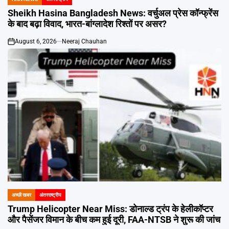
POSTED
IN
Sheikh Hasina Bangladesh News: वर्चुअल प्रेस कॉन्फ्रेंस
के बाद बढ़ा विवाद, भारत-बांग्लादेश रिश्तों पर असर?
August 6, 2026
Neeraj Chauhan
on
अच्छी खबर
अंतरराष्ट्रीय
POSTED
IN
Trump Helicopter Near Miss: डोनाल्ड ट्रंप के हेलीकॉप्टर
और पैसेंजर विमान के बीच कम हुई दूरी, FAA-NTSB ने शुरू की जांच