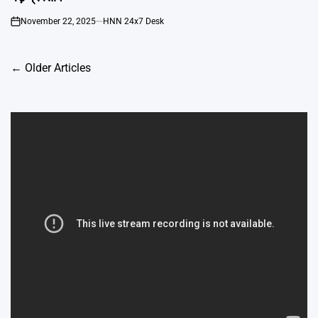
November 22, 2025
HNN 24x7 Desk
on
Posts
←
Older Articles
navigation