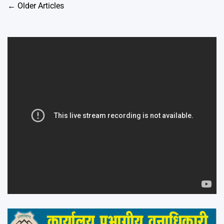
Posts
←
Older Articles
navigation