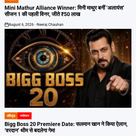
POSTED
IN
Mini Mathur Alliance Winner: मिनी माथुर बनीं ‘अलायंस’
सीजन 1 की पहली विनर, जीते ₹50 लाख
August 6, 2026
Neeraj Chauhan
on
बॉलिवुड
मनोरंजन
POSTED
IN
Bigg Boss 20 Premiere Date: सलमान खान ने किया ऐलान,
‘वरदान’ थीम से बदलेगा गेम!