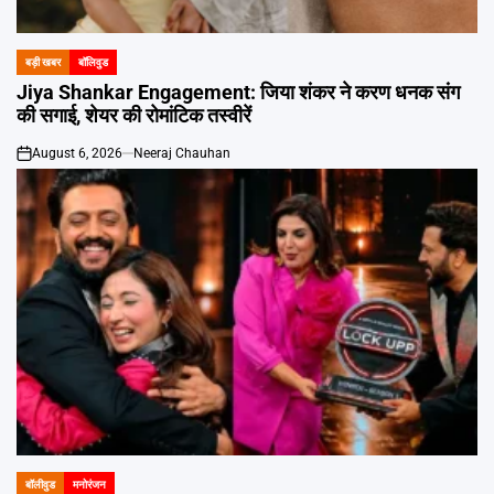
बड़ी खबर
बॉलिवुड
POSTED
IN
Jiya Shankar Engagement: जिया शंकर ने करण धनक संग
की सगाई, शेयर की रोमांटिक तस्वीरें
August 6, 2026
Neeraj Chauhan
on
बॉलीवुड
मनोरंजन
POSTED