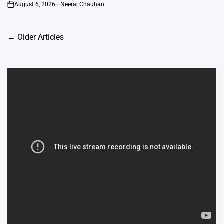
August 6, 2026
Neeraj Chauhan
on
Posts
←
Older Articles
navigation