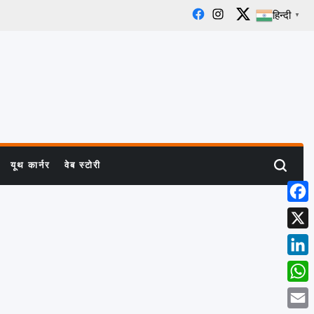
हिन्दी
▼
Facebook
Instagram
X
यूथ कार्नर
वेब स्टोरी
Search
Face
X
Linke
What