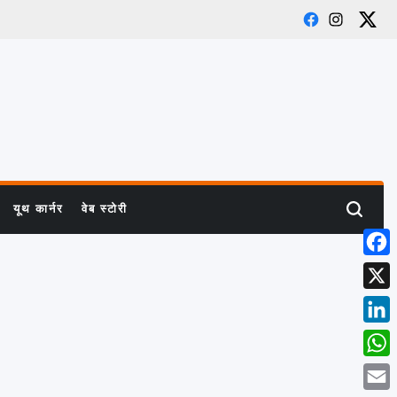
Facebook
Instagra
X
यूथ कार्नर
वेब स्टोरी
Search
Face
X
Linke
What