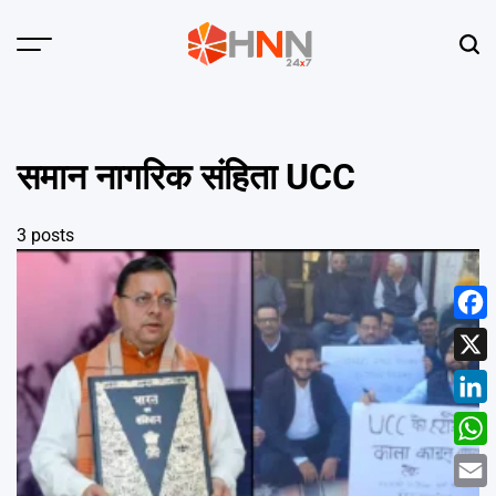
Skip
to
Menu
Sear
content
HNN
24x7
समान नागरिक संहिता UCC
3 posts
Face
X
Linke
What