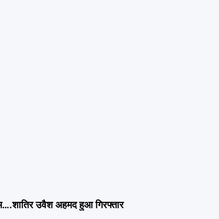
रकम….शातिर उवैश अहमद हुआ गिरफ्तार