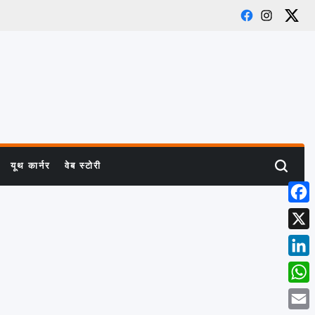
Facebook
Instagra
X
यूथ कार्नर
वेब स्टोरी
Search
Face
X
Linke
What