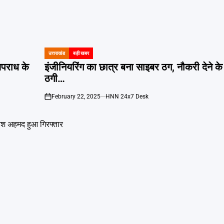
उत्तराखंड
बड़ी खबर
POSTED
IN
अपराध के
इंजीनियरिंग का छात्र बना साइबर ठग, नौकरी देने क
ठगी…
February 22, 2025
HNN 24x7 Desk
on