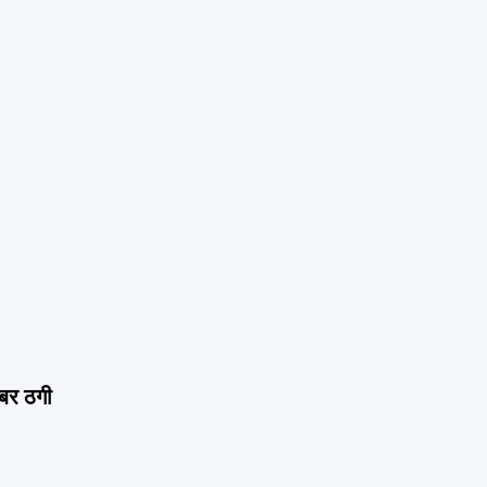
इबर ठगी