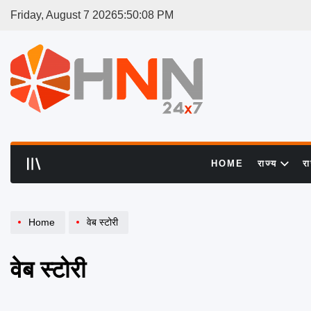
Skip
Friday, August 7 2026
5
:
50
:
08
PM
to
content
HNN
24x7
HOME
राज्य
र
Home
वेब स्टोरी
वेब स्टोरी