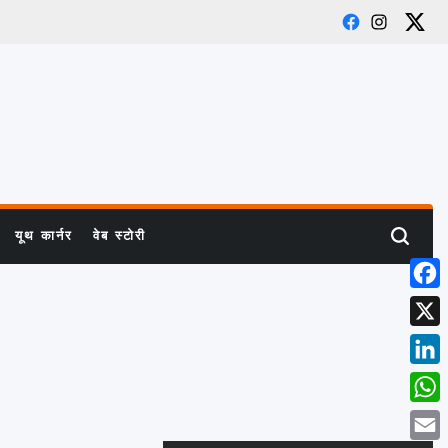
Facebook
Instagram
X
यूथ कार्नर
वेब स्टोरी
Search
Face
X
Link
What