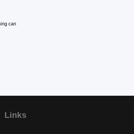
hing can
Links