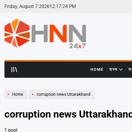
Skip
Friday, August 7 2026
12
:
17
:
25
PM
to
content
HNN
24x7
HOME
राज्य
र
Home
corruption news Uttarakhand
corruption news Uttarakhan
1 post