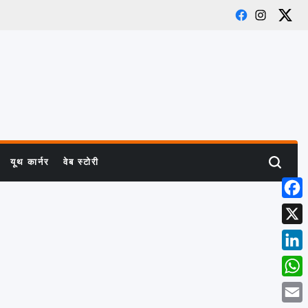
Facebook
Instagra
X
यूथ कार्नर
वेब स्टोरी
Search
Face
X
Linke
What