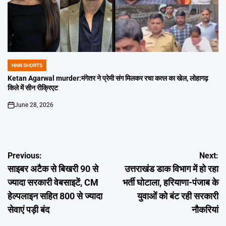
HNN SHORTS
POSTED
IN
Ketan Agarwal murder:मंगेतर ने प्रेमी संग मिलकर रचा कत्ल का खेल, लोहागढ़
किले में सीन रीक्रिएट
June 28, 2026
on
Post
Previous:
Next:
साइबर अटैक से बिखरी 90 से
उत्तराखंड डाक विभाग में हो रहा
navigation
ज्यादा सरकारी वेबसाइटें, CM
भर्ती घोटाला, हरियाणा-पंजाब के
हेल्पलाइन सहित 800 से ज्यादा
युवाओं को बंट रही सरकारी
सेवाएं पड़ी बंद
नौकरियां