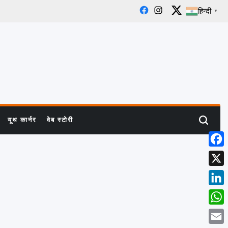
हिन्दी
▼
Facebook
Instagram
X
यूथ कार्नर
वेब स्टोरी
Search
Face
X
Linke
What