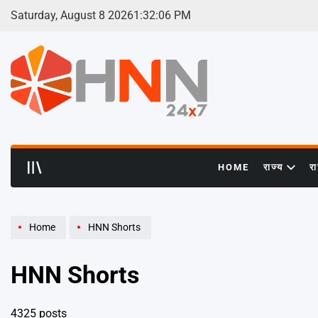
Skip
Saturday, August 8 2026
1
:
32
:
08
PM
to
content
HNN
24x7
HOME
राज्य
र
Home
HNN Shorts
HNN Shorts
4325 posts