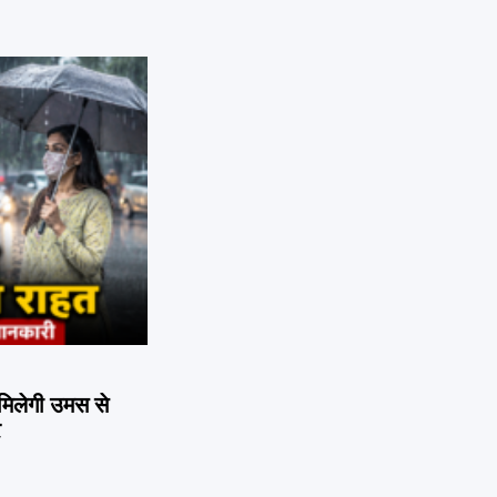
िलेगी उमस से
र