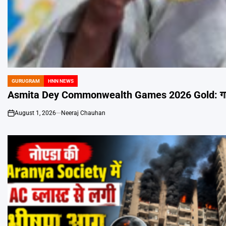
GURUGRAM
HNN NEWS
POSTED
IN
Asmita Dey Commonwealth Games 2026 Gold: गाजियाबा
August 1, 2026
Neeraj Chauhan
on