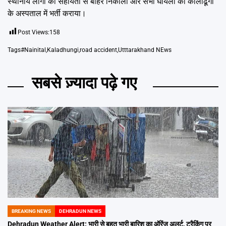
स्थानीय लोगों की सहायता से बाहर निकाला और सभी घायलों को कालाढूंगी
के अस्पताल में भर्ती कराया।
Post Views:
158
Tags
#Nainital
,
Kaladhungi
,
road accident
,
Utttarakhand NEws
सबसे ज़्यादा पढ़े गए
BREAKING NEWS
DEHRADUN NEWS
POSTED
IN
Dehradun Weather Alert: भारी से बहुत भारी बारिश का ऑरेंज अलर्ट, ट्रैकिंग पर