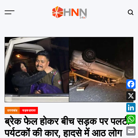
Skip
to
Menu
Sear
content
HNN
24x7
Face
X
उत्तराखंड
सड़क हादसा
POSTED
Linke
IN
ब्रेक फेल होकर बीच सड़क पर पलटी
What
पर्यटकों की कार, हादसे में आठ लोग