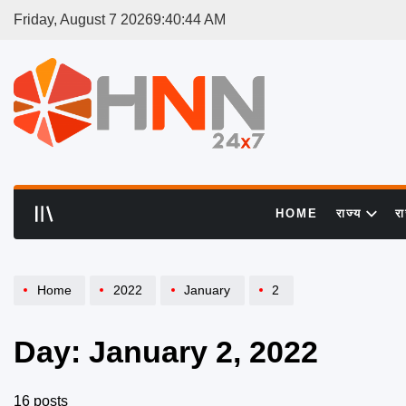
Skip
Friday, August 7 2026
9
:
40
:
45
AM
to
content
HNN
24x7
HOME
राज्य
र
Home
2022
January
2
Day:
January 2, 2022
16 posts