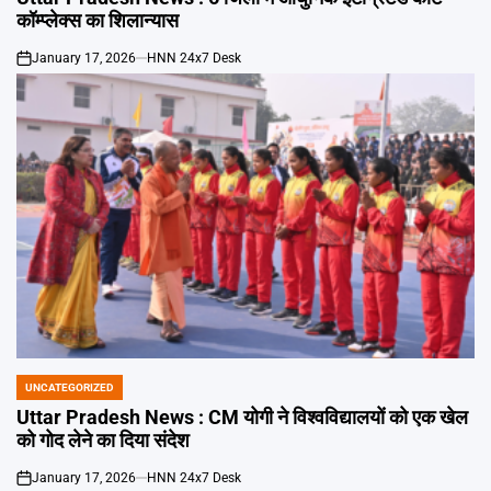
कॉम्प्लेक्स का शिलान्यास
January 17, 2026
HNN 24x7 Desk
on
UNCATEGORIZED
POSTED
IN
Uttar Pradesh News : CM योगी ने विश्वविद्यालयों को एक खेल
को गोद लेने का दिया संदेश
January 17, 2026
HNN 24x7 Desk
on