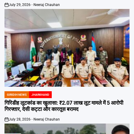
July 29, 2026
Neeraj Chauhan
on
GIRIDIH NEWS
JHARKHAND
POSTED
IN
गिरिडीह लूटकांड का खुलासा: ₹2.07 लाख लूट मामले में 5 आरोपी
गिरफ्तार, देसी कट्टा और कारतूस बरामद
July 28, 2026
Neeraj Chauhan
on