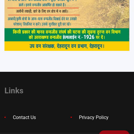
Links
Contact Us
Privacy Policy