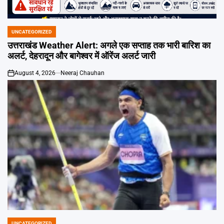
Emai
UNCATEGORIZED
POSTED
IN
उत्तराखंड Weather Alert: अगले एक सप्ताह तक भारी बारिश का
अलर्ट, देहरादून और बागेश्वर में ऑरेंज अलर्ट जारी
August 4, 2026
Neeraj Chauhan
on
UNCATEGORIZED