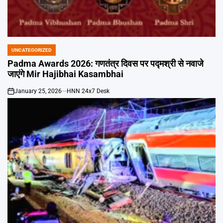
UNCATEGORIZED
POSTED
IN
Padma Awards 2026: गणतंत्र दिवस पर पद्मश्री से नवाजे
जाएंगे Mir Hajibhai Kasambhai
January 25, 2026
HNN 24x7 Desk
on