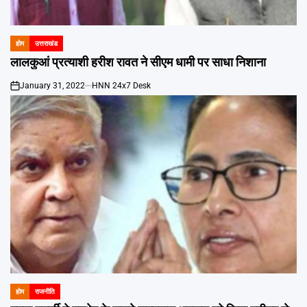
Emai
होम
उत्तराखंड
POSTED
IN
लालकुआं प्रत्याशी हरीश रावत ने सीएम धामी पर साधा निशाना
January 31, 2022
HNN 24x7 Desk
on
होम
राजनीति
POSTED
IN