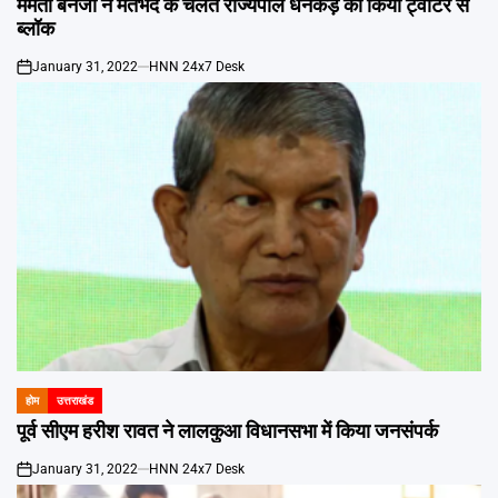
ममता बनर्जी ने मतभेद के चलते राज्यपाल धनकड़ को किया ट्वीटर से
ब्लॉक
January 31, 2022
HNN 24x7 Desk
on
होम
उत्तराखंड
POSTED
IN
पूर्व सीएम हरीश रावत ने लालकुआ विधानसभा में किया जनसंपर्क
January 31, 2022
HNN 24x7 Desk
on