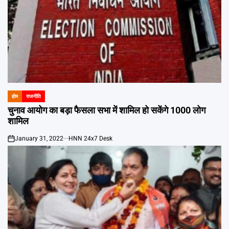
होम
राजनीति
POSTED
IN
चुनाव आयोग का बड़ा फैसला सभा में शामिल हो सकेंगे 1000 लोग
शामिल
January 31, 2022
HNN 24x7 Desk
on