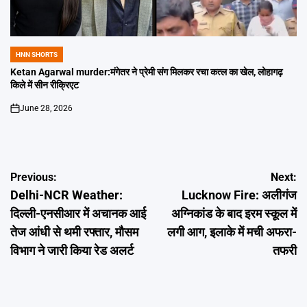
HNN SHORTS
POSTED
IN
Ketan Agarwal murder:मंगेतर ने प्रेमी संग मिलकर रचा कत्ल का खेल, लोहागढ़
किले में सीन रीक्रिएट
June 28, 2026
on
Post
Previous:
Next:
Delhi-NCR Weather:
Lucknow Fire: अलीगंज
navigation
दिल्ली-एनसीआर में अचानक आई
अग्निकांड के बाद इरम स्कूल में
तेज आंधी से थमी रफ्तार, मौसम
लगी आग, इलाके में मची अफरा-
विभाग ने जारी किया रेड अलर्ट
तफरी