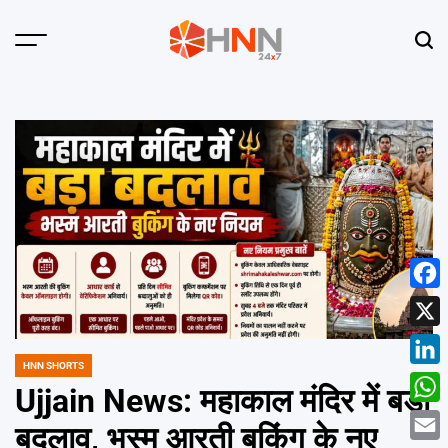
Skip
to
Menu
Sear
content
HNN
24x7
Face
X
HNN SHORTS
POSTED
Linke
IN
Ujjain News: महाकाल मंदिर में बड़ा
What
बदलाव, भस्म आरती बुकिंग के नए