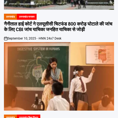
Emai
उत्तराखंड
उत्तराखंड सरकार
POSTED
IN
नैनीताल हाई कोर्ट ने एलयूसीसी चिटफंड 800 करोड़ घोटाले की जांच
के लिए CBI जांच याचिका जनहित याचिका से जोड़ी
September 10, 2025
HNN 24x7 Desk
on
उत्तराखंड
उत्तराखंड शिक्षा विभाग