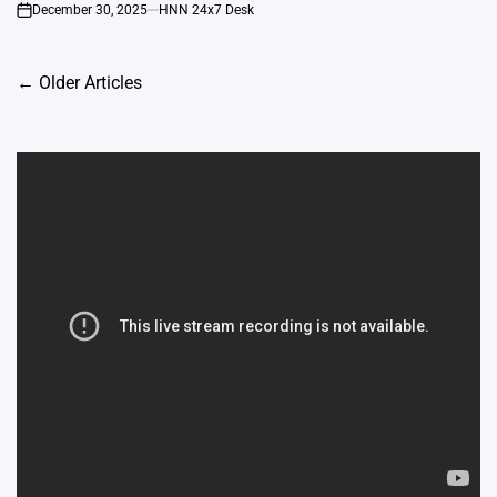
December 30, 2025
HNN 24x7 Desk
on
Posts
←
Older Articles
navigation