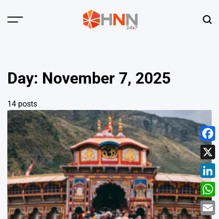
Skip
to
Menu
Sear
content
HNN
24x7
Day:
November 7, 2025
14 posts
Face
X
Linke
What