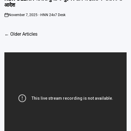
आदेश
November 7, 2025
HNN 24x7 Desk
on
Posts
←
Older Articles
navigation