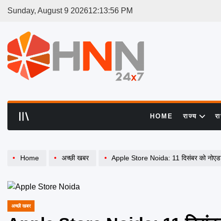
Skip
Sunday, August 9 2026
12
:
13
:
56
PM
to
content
HNN
24x7
HOME
राज्य
र
Home
अच्छी खबर
Apple Store Noida: 11 दिसंबर को नोएडा म
अच्छी खबर
POSTED
IN