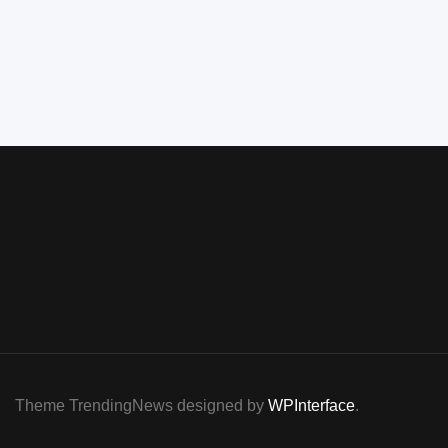
Theme TrendingNews designed by
WPInterface
.