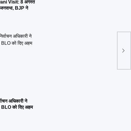
ni Visit: 8 अगस्त
र्तन जनसभा, BJP ने
मुख्य
कृष्ण
समारो
्वाचन अधिकारी ने
्षण, BLO को दिए अहम