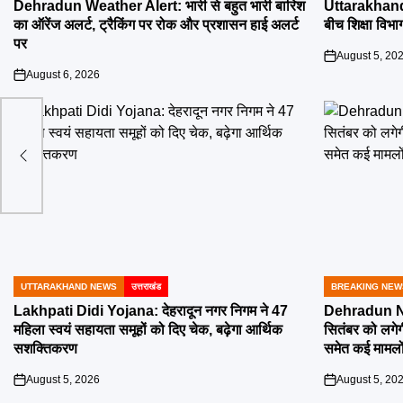
IN
IN
Dehradun Weather Alert: भारी से बहुत भारी बारिश
Uttarakhand 
का ऑरेंज अलर्ट, ट्रैकिंग पर रोक और प्रशासन हाई अलर्ट
बीच शिक्षा विभाग
पर
August 5, 20
on
August 6, 2026
on
 टूर
UTTARAKHAND NEWS
उत्तराखंड
BREAKING NEW
POSTED
POSTED
IN
IN
Lakhpati Didi Yojana: देहरादून नगर निगम ने 47
Dehradun Na
महिला स्वयं सहायता समूहों को दिए चेक, बढ़ेगा आर्थिक
सितंबर को लगेग
सशक्तिकरण
समेत कई मामलों
August 5, 2026
August 5, 20
on
on