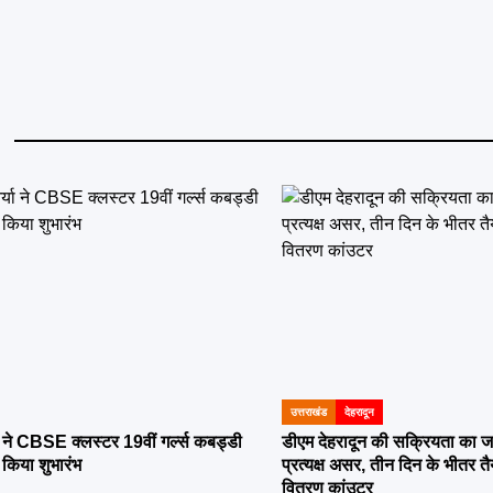
उत्तराखंड
देहरादून
POSTED
IN
या ने CBSE क्लस्टर 19वीं गर्ल्स कबड्डी
डीएम देहरादून की सक्रियता का ज
 किया शुभारंभ
प्रत्यक्ष असर, तीन दिन के भीतर तै
वितरण कांउटर