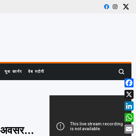
Facebook
Instagram
X
यूथ कार्नर
वेब स्टोरी
Search
Face
X
Link
What
 का अवसर…