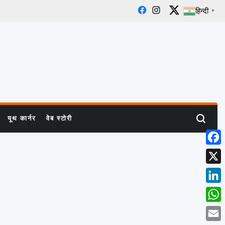
हिन्दी
▼
Facebook
Instagram
X
यूथ कार्नर
वेब स्टोरी
Search
Face
X
Linke
What