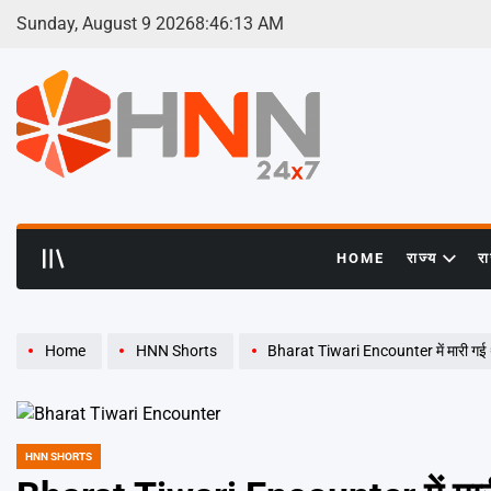
Skip
Sunday, August 9 2026
8
:
46
:
13
AM
to
content
HNN
24x7
HOME
राज्य
र
Home
HNN Shorts
Bharat Tiwari Encounter में मारी गई थीं 5
HNN SHORTS
POSTED
IN