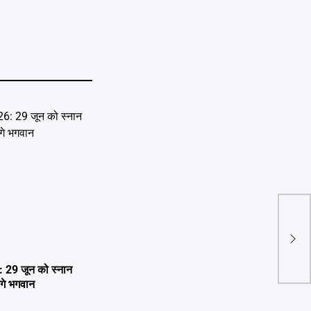
क्या
रिश्त
हलच
29 जून को स्नान
ेंगे भगवान