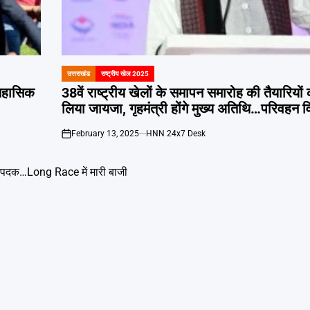
उत्तराखंड
राष्ट्रीय खेल 2025
POSTED
IN
तिहासिक
38वें राष्ट्रीय खेलों के समापन समारोह की तैयारियों का CM धाम
लिया जायजा, गृहमंत्री होंगे मुख्य अतिथि…परिवहन 
February 13, 2025
HNN 24x7 Desk
on