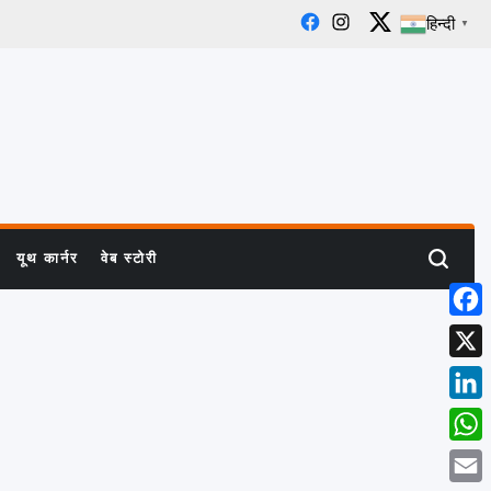
हिन्दी
▼
Facebook
Instagram
X
यूथ कार्नर
वेब स्टोरी
Search
Face
X
Linke
What