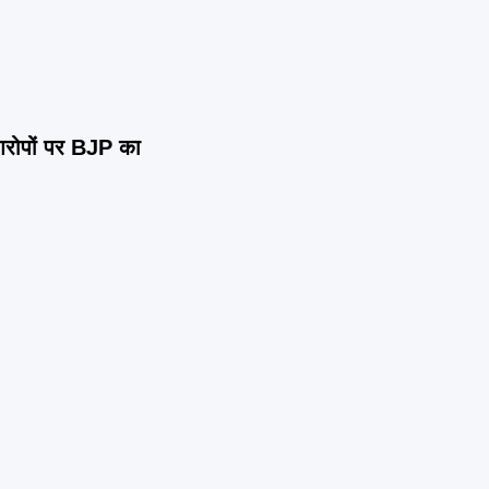
रोपों पर BJP का