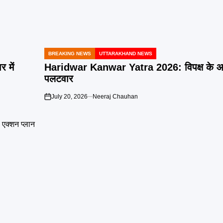
BREAKING NEWS
UTTARAKHAND NEWS
POSTED
IN
 में
Haridwar Kanwar Yatra 2026: विपक्ष के आ
पलटवार
July 20, 2026
Neeraj Chauhan
on