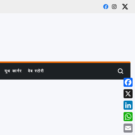
Facebook
Instagram
X
यूथ कार्नर
वेब स्टोरी
Search
Face
X
Link
What