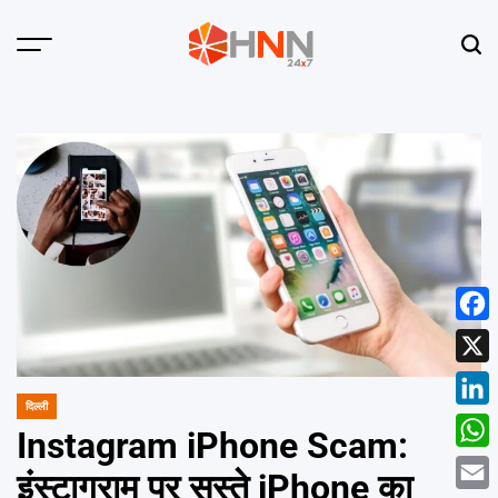
Skip
to
Menu
Sear
content
HNN
24x7
Face
X
दिल्ली
POSTED
Linke
IN
Instagram iPhone Scam:
What
इंस्टाग्राम पर सस्ते iPhone का