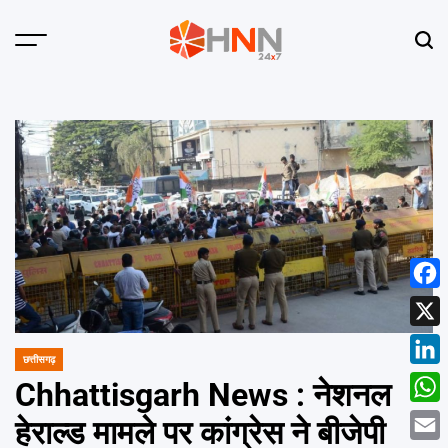
Skip
to
Menu
Sear
content
HNN
24x7
Face
X
छत्तीसगढ़
POSTED
Linke
IN
Chhattisgarh News : नेशनल
What
हेराल्ड मामले पर कांग्रेस ने बीजेपी