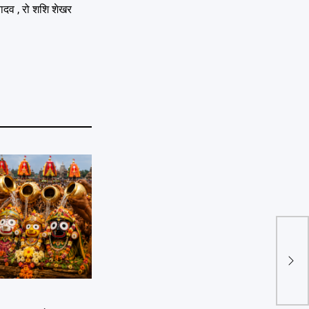
 यादव , रो शशि शेखर
बुद्ध
का आ