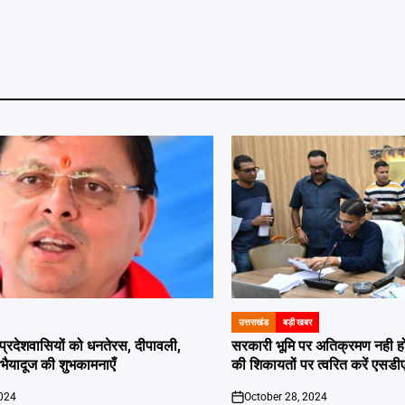
उत्तराखंड
बड़ी खबर
POSTED
IN
दी प्रदेशवासियों को धनतेरस, दीपावली,
सरकारी भूमि पर अतिक्रमण नही होगा बर
ं भैयादूज की शुभकामनाएँ
की शिकायतों पर त्वरित करें एसडी
2024
October 28, 2024
on