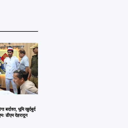
्दाश्त, भूमि खुर्दबुर्द
एमः डीएम देहरादून