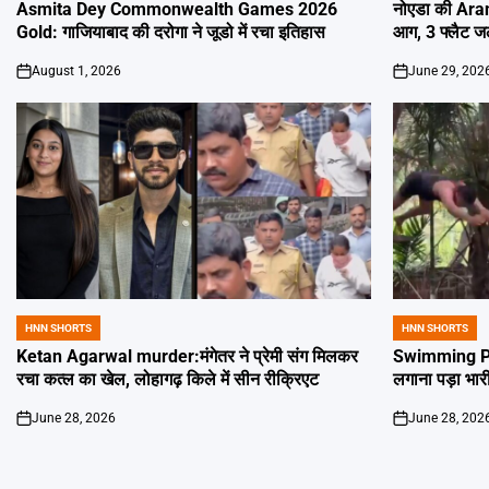
IN
IN
Asmita Dey Commonwealth Games 2026
नोएडा की Aran
Gold: गाजियाबाद की दरोगा ने जूडो में रचा इतिहास
आग, 3 फ्लैट 
August 1, 2026
June 29, 202
on
on
HNN SHORTS
HNN SHORTS
POSTED
POSTED
IN
IN
Ketan Agarwal murder:मंगेतर ने प्रेमी संग मिलकर
Swimming Poo
रचा कत्ल का खेल, लोहागढ़ किले में सीन रीक्रिएट
लगाना पड़ा भार
June 28, 2026
June 28, 202
on
on