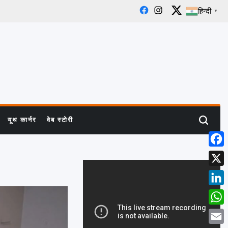
हिन्दी
▼
Facebook
Instagram
X
यूथ कार्नर
वेब स्टोरी
Search
Face
X
Linke
What