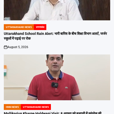
UTTARAKHAND NEWS
उत्तराखंड
POSTED
IN
Uttarakhand School Rain Alert: भारी बारिश के बीच शिक्षा विभाग अलर्ट, जर्जर
स्कूलों में पढ़ाई पर रोक
August 5, 2026
on
HNN NEWS
UTTARAKHAND NEWS
POSTED
IN
Mallikarjun Kharge Haldwani Visit: 8 अगस्त को हल्द्वानी में कांग्रेस की