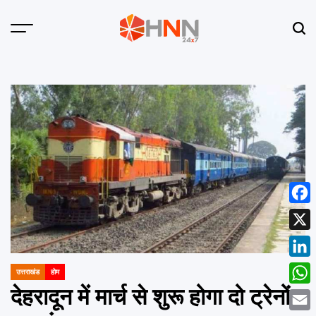
Skip
to
Menu
Sear
content
HNN
24x7
Face
X
Linke
उत्तराखंड
होम
POSTED
IN
देहरादून में मार्च से शुरू होगा दो ट्रेनों
What