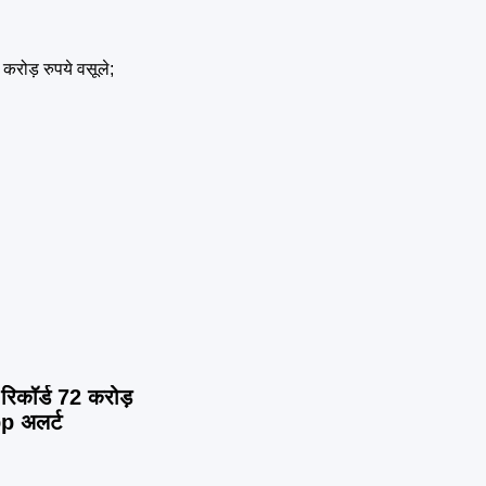
 रिकॉर्ड 72 करोड़
p अलर्ट