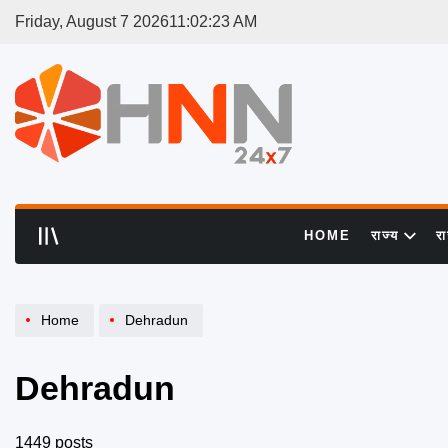
Skip
Friday, August 7 2026
11
:
02
:
24
AM
to
content
HNN
24x7
HOME
राज्य
र
Home
Dehradun
Dehradun
1449 posts