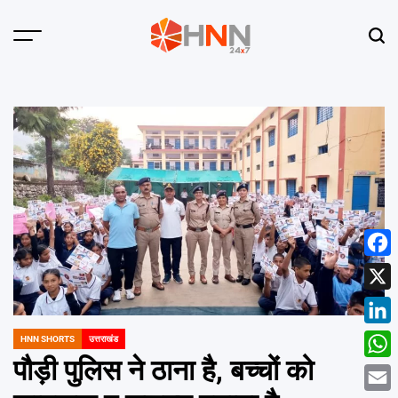
Skip
to
Menu
Sear
content
HNN
24x7
Face
X
Linke
HNN SHORTS
उत्तराखंड
POSTED
IN
पौड़ी पुलिस ने ठाना है, बच्चों को
What