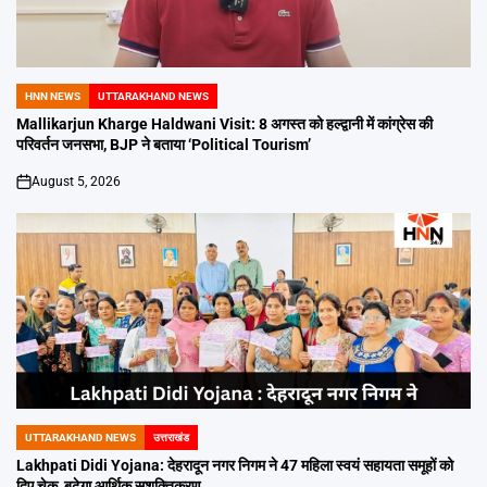
HNN NEWS
UTTARAKHAND NEWS
POSTED
IN
Mallikarjun Kharge Haldwani Visit: 8 अगस्त को हल्द्वानी में कांग्रेस की
परिवर्तन जनसभा, BJP ने बताया ‘Political Tourism’
August 5, 2026
on
UTTARAKHAND NEWS
उत्तराखंड
POSTED
IN
Lakhpati Didi Yojana: देहरादून नगर निगम ने 47 महिला स्वयं सहायता समूहों को
दिए चेक, बढ़ेगा आर्थिक सशक्तिकरण