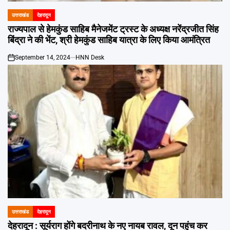
उत्तराखंड
देहरादून
POSTED
IN
राज्यपाल से हेमकुंड साहिब मैनेजमेंट ट्रस्ट के अध्यक्ष नरेंद्रजीत सिंह
बिंद्रा ने की भेंट, श्री हेमकुंड साहिब यात्रा के लिए किया आमंत्रित
September 14, 2024
HNN Desk
on
उत्तराखंड
देहरादून
POSTED
IN
देहरादून : सूर्यराग होंगे बदरीनाथ के नए नायब रावल, दून पहुंच कर