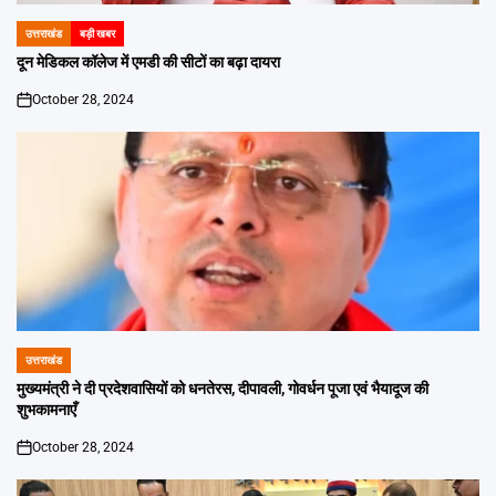
उत्तराखंड
बड़ी खबर
POSTED
IN
दून मेडिकल कॉलेज में एमडी की सीटों का बढ़ा दायरा
October 28, 2024
on
उत्तराखंड
POSTED
IN
मुख्यमंत्री ने दी प्रदेशवासियों को धनतेरस, दीपावली, गोवर्धन पूजा एवं भैयादूज की
शुभकामनाएँ
October 28, 2024
on