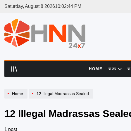
Skip
Saturday, August 8 2026
10
:
02
:
44
PM
to
content
HNN
24x7
HOME
राज्य
र
Home
12 Illegal Madrassas Sealed
12 Illegal Madrassas Seale
1 post