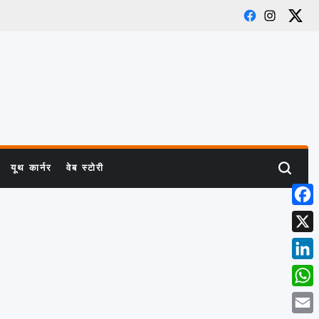
Facebook
Instagram
X
यूथ कार्नर
वेब स्टोरी
Search
Face
X
Link
What