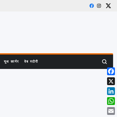
Facebook
Instagram
X
यूथ कार्नर
वेब स्टोरी
Search
Face
X
Link
What