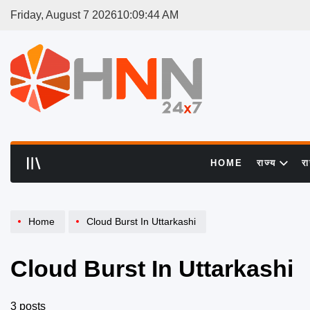
Skip
Friday, August 7 2026
10
:
09
:
45
AM
to
content
HNN
24x7
HOME
राज्य
र
Home
Cloud Burst In Uttarkashi
Cloud Burst In Uttarkashi
3 posts