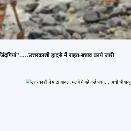
 जिंदगियां”…..उत्तरकाशी हादसे में राहत-बचाव कार्य जारी