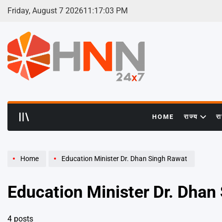
Skip
Friday, August 7 2026
11
:
17
:
04
PM
to
content
HNN
24x7
HOME
राज्य
र
Home
Education Minister Dr. Dhan Singh Rawat
Education Minister Dr. Dhan
4 posts