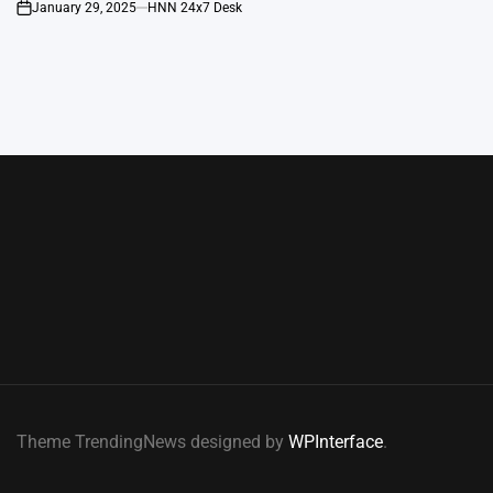
January 29, 2025
HNN 24x7 Desk
on
Theme TrendingNews designed by
WPInterface
.