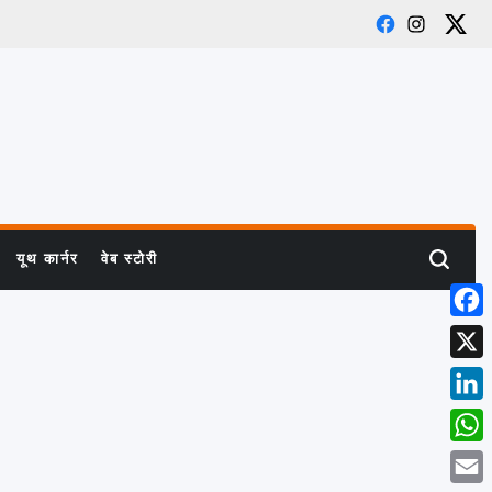
Facebook
Instagra
X
यूथ कार्नर
वेब स्टोरी
Search
Face
X
Linke
What