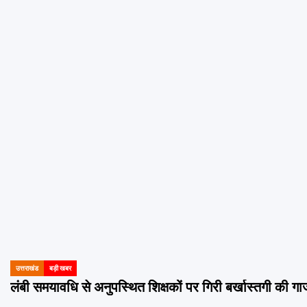
उत्तराखंड
बड़ी खबर
POSTED
IN
लंबी समयावधि से अनुपस्थित शिक्षकों पर गिरी बर्खास्तगी की गाज, श