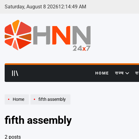
Skip
Saturday, August 8 2026
12
:
14
:
50
AM
to
content
HNN
24x7
HOME
राज्य
र
Home
fifth assembly
fifth assembly
2 posts