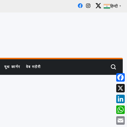
हिन्दी
▼
Facebook
Instagram
X
यूथ कार्नर
वेब स्टोरी
Search
Face
X
Linke
What