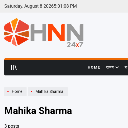
Skip
Saturday, August 8 2026
5
:
01
:
09
PM
to
content
HNN
24x7
HOME
राज्य
र
Home
Mahika Sharma
Mahika Sharma
3 posts