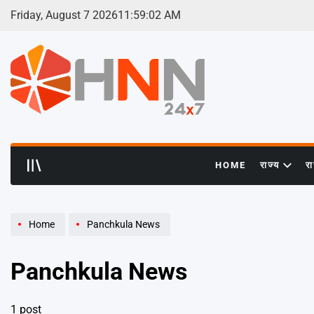
Skip
Friday, August 7 2026
11
:
59
:
03
AM
to
content
HNN
24x7
HOME
राज्य
र
Home
Panchkula News
Panchkula News
1 post