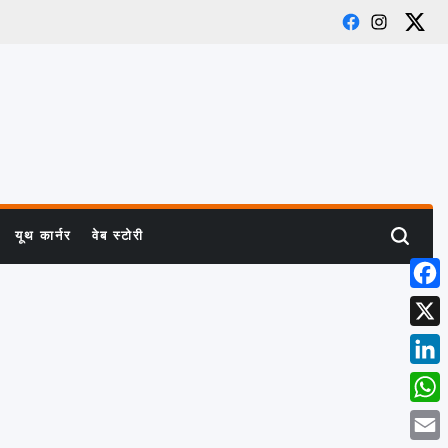
Facebook
Instagra
X
यूथ कार्नर
वेब स्टोरी
Search
Face
X
Linke
What