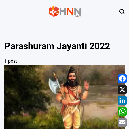
Skip
to
Menu
Sear
content
HNN
24x7
Parashuram Jayanti 2022
1 post
Face
X
Linke
What