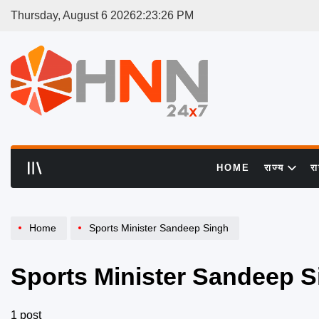
Skip
Thursday, August 6 2026
2
:
23
:
26
PM
to
content
HNN
24x7
HOME
राज्य
र
Home
Sports Minister Sandeep Singh
Sports Minister Sandeep S
1 post