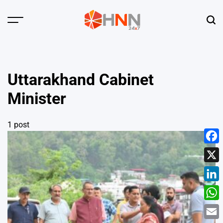
Skip
to
Menu
Sear
content
HNN
24x7
Uttarakhand Cabinet
Minister
1 post
Face
X
Linke
What